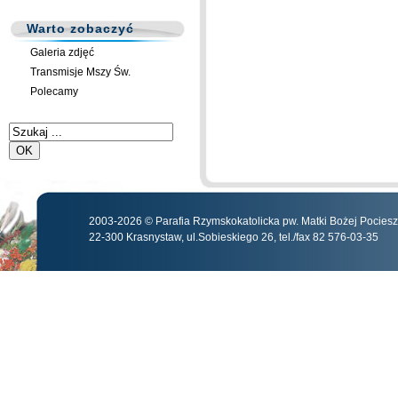
Warto zobaczyć
Galeria zdjęć
Transmisje Mszy Św.
Polecamy
2003-2026 © Parafia Rzymskokatolicka pw. Matki Bożej Pocies
22-300 Krasnystaw, ul.Sobieskiego 26, tel./fax 82 576-03-35