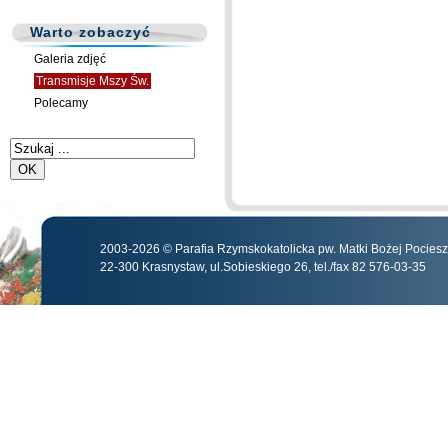
Warto zobaczyć
Galeria zdjęć
Transmisje Mszy Św.
Polecamy
2003-2026 © Parafia Rzymskokatolicka pw. Matki Bożej Pocies
22-300 Krasnystaw, ul.Sobieskiego 26, tel./fax 82 576-03-35